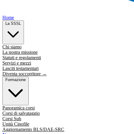
Home
La SSSL
Chi siamo
La nostra missione
Statuti e regolamenti
Servizi e mezzi
Lasciti testamentari
Diventa soccorritore →
Formazione
Panoramica corsi
Corsi di salvataggio
Corsi Sub
Unità Cinofile
Aggiornamento BLS/DAE-SRC