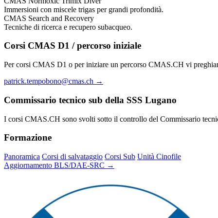
CMAS Normoxic Trimix Diver
Immersioni con miscele trigas per grandi profondità.
CMAS Search and Recovery
Tecniche di ricerca e recupero subacqueo.
Corsi CMAS D1 / percorso iniziale
Per corsi CMAS D1 o per iniziare un percorso CMAS.CH vi preghiamo 
patrick.tempobono@cmas.ch →
Commissario tecnico sub della SSS Lugano
I corsi CMAS.CH sono svolti sotto il controllo del Commissario tecni
Formazione
Panoramica
Corsi di salvataggio
Corsi Sub
Unità Cinofile
Aggiornamento BLS/DAE-SRC →