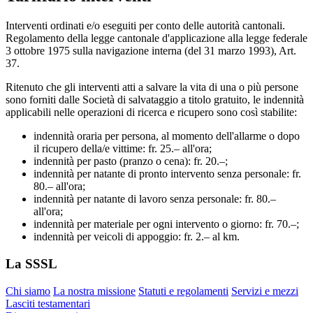
Interventi ordinati e/o eseguiti per conto delle autorità cantonali.
Regolamento della legge cantonale d'applicazione alla legge federale
3 ottobre 1975 sulla navigazione interna (del 31 marzo 1993), Art.
37.
Ritenuto che gli interventi atti a salvare la vita di una o più persone
sono forniti dalle Società di salvataggio a titolo gratuito, le indennità
applicabili nelle operazioni di ricerca e ricupero sono così stabilite:
indennità oraria per persona, al momento dell'allarme o dopo
il ricupero della/e vittime: fr. 25.– all'ora;
indennità per pasto (pranzo o cena): fr. 20.–;
indennità per natante di pronto intervento senza personale: fr.
80.– all'ora;
indennità per natante di lavoro senza personale: fr. 80.–
all'ora;
indennità per materiale per ogni intervento o giorno: fr. 70.–;
indennità per veicoli di appoggio: fr. 2.– al km.
La SSSL
Chi siamo
La nostra missione
Statuti e regolamenti
Servizi e mezzi
Lasciti testamentari