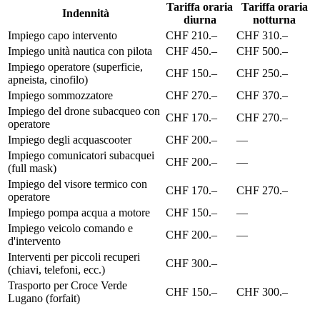
Tariffa oraria
Tariffa oraria
Indennità
diurna
notturna
Impiego capo intervento
CHF 210.–
CHF 310.–
Impiego unità nautica con pilota
CHF 450.–
CHF 500.–
Impiego operatore (superficie,
CHF 150.–
CHF 250.–
apneista, cinofilo)
Impiego sommozzatore
CHF 270.–
CHF 370.–
Impiego del drone subacqueo con
CHF 170.–
CHF 270.–
operatore
Impiego degli acquascooter
CHF 200.–
—
Impiego comunicatori subacquei
CHF 200.–
—
(full mask)
Impiego del visore termico con
CHF 170.–
CHF 270.–
operatore
Impiego pompa acqua a motore
CHF 150.–
—
Impiego veicolo comando e
CHF 200.–
—
d'intervento
Interventi per piccoli recuperi
CHF 300.–
(chiavi, telefoni, ecc.)
Trasporto per Croce Verde
CHF 150.–
CHF 300.–
Lugano (forfait)