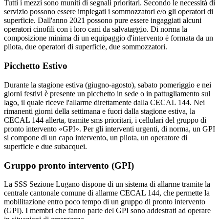
Tutti i mezzi sono muniti di segnali prioritari. Secondo le necessità di
servizio possono essere impiegati i sommozzatori e/o gli operatori di
superficie. Dall'anno 2021 possono pure essere ingaggiati alcuni
operatori cinofili con i loro cani da salvataggio. Di norma la
composizione minima di un equipaggio d'intervento è formata da un
pilota, due operatori di superficie, due sommozzatori.
Picchetto Estivo
Durante la stagione estiva (giugno-agosto), sabato pomeriggio e nei
giorni festivi è presente un picchetto in sede o in pattugliamento sul
lago, il quale riceve l'allarme direttamente dalla CECAL 144. Nei
rimanenti giorni della settimana e fuori dalla stagione estiva, la
CECAL 144 allerta, tramite sms prioritari, i cellulari del gruppo di
pronto intervento «GPI». Per gli interventi urgenti, di norma, un GPI
si compone di un capo intervento, un pilota, un operatore di
superficie e due subacquei.
Gruppo pronto intervento (GPI)
La SSS Sezione Lugano dispone di un sistema di allarme tramite la
centrale cantonale comune di allarme CECAL 144, che permette la
mobilitazione entro poco tempo di un gruppo di pronto intervento
(GPI). I membri che fanno parte del GPI sono addestrati ad operare