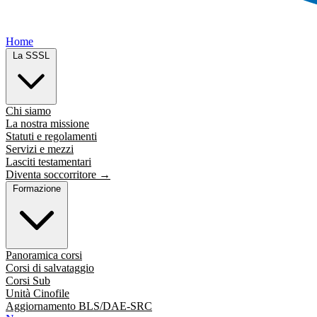
Home
La SSSL
Chi siamo
La nostra missione
Statuti e regolamenti
Servizi e mezzi
Lasciti testamentari
Diventa soccorritore →
Formazione
Panoramica corsi
Corsi di salvataggio
Corsi Sub
Unità Cinofile
Aggiornamento BLS/DAE-SRC