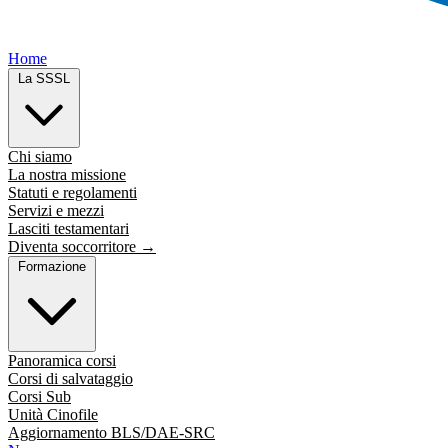
Home
La SSSL
Chi siamo
La nostra missione
Statuti e regolamenti
Servizi e mezzi
Lasciti testamentari
Diventa soccorritore →
Formazione
Panoramica corsi
Corsi di salvataggio
Corsi Sub
Unità Cinofile
Aggiornamento BLS/DAE-SRC