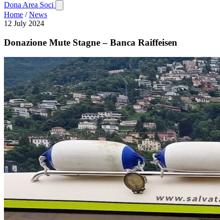
Dona
Area Soci
Home
/
News
12 July 2024
Donazione Mute Stagne – Banca Raiffeisen